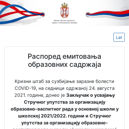
Lat
Распоред емитовања
образовних садржаја
Kризни штаб за сузбијање заразне болести
COVID-19, на седници одржаној 24. августа
2021. године, донео је
Закључак о усвајању
Стручног упутства за организацију
образовно-васпитног рада у основној школи у
школској 2021/2022. години и Стручног
упутства за организацију образовно-