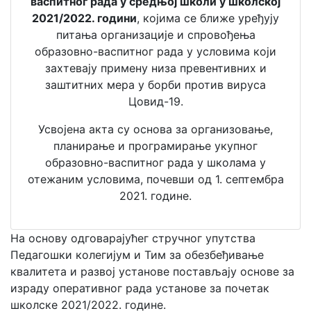
васпитног рада у средњој школи у школској
2021/2022. години
, којима се ближе уређују
питања организације и спровођења
образовно-васпитног рада у условима који
захтевају примену низа превентивних и
заштитних мера у борби против вируса
Цовид-19.
Усвојена акта су основа за организовање,
планирање и програмирање укупног
образовно-васпитног рада у школама у
отежаним условима, почевши од 1. септембра
2021. године.
На основу одговарајућег стручног упутства
Педагошки колегијум и Тим за обезбеђивање
квалитета и развој установе постављају основе за
израду оперативног рада установе за почетак
школске 2021/2022. године.