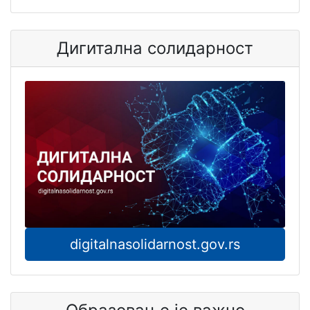
Дигитална солидарност
digitalnasolidarnost.gov.rs