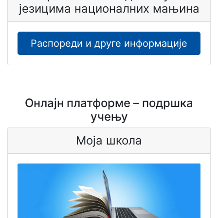
језицима националних мањина
Распореди и друге информације
Онлајн платформе – подршка
учењу
Моја школа