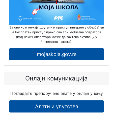
За оне који немају другачији приступ интернету обезбеђен
је бесплатан приступ преко сва три мобилна оператора
(код неких оператора може да захтева активацију
бесплатног пакета).
mojaskola.gov.rs
Онлајн комуникација
Погледајте препоручене алате у онлајн учењу
Алати и упутства