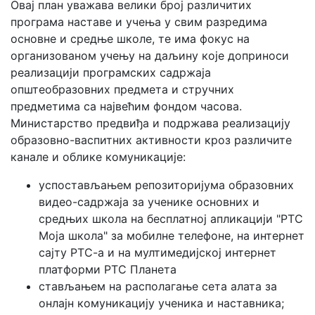
Овај план уважава велики број различитих
програма наставе и учења у свим разредима
основне и средње школе, те има фокус на
организованом учењу на даљину које доприноси
реализацији програмских садржаја
општеобразовних предмета и стручних
предметима са највећим фондом часова.
Министарство предвиђа и подржава реализацију
образовно-васпитних активности кроз различите
канале и облике комуникације:
успостављањем репозиторијума образовних
видео-садржаја за ученике основних и
средњих школа на бесплатној апликацији "РТС
Моја школа" за мобилне телефоне, на интернет
сајту РТС-а и на мултимедијској интернет
платформи РТС Планета
стављањем на располагање сета алата за
онлајн комуникацију ученика и наставника;