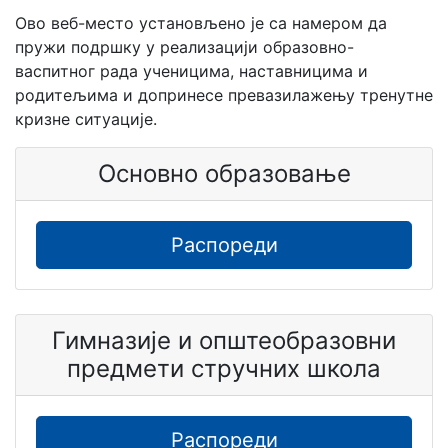
Ово веб-место установљено је са намером да
пружи подршку у реализацији образовно-
васпитног рада ученицима, наставницима и
родитељима и допринесе превазилажењу тренутне
кризне ситуације.
Основно образовање
Распореди
Гимназије и општеобразовни
предмети стручних школа
Распореди